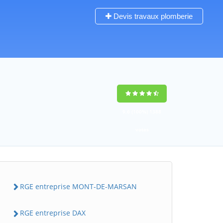
Devis travaux plomberie
9,6
(100%)
1388
votes
RGE entreprise MONT-DE-MARSAN
RGE entreprise DAX