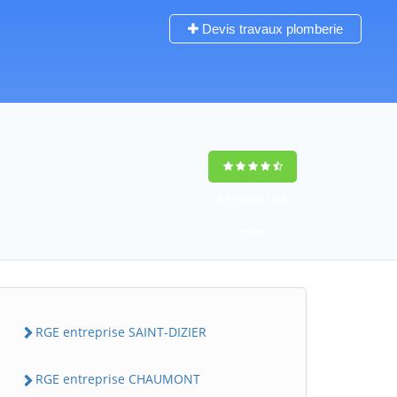
Devis travaux plomberie
9,6
(100%)
1388
votes
RGE entreprise SAINT-DIZIER
RGE entreprise CHAUMONT