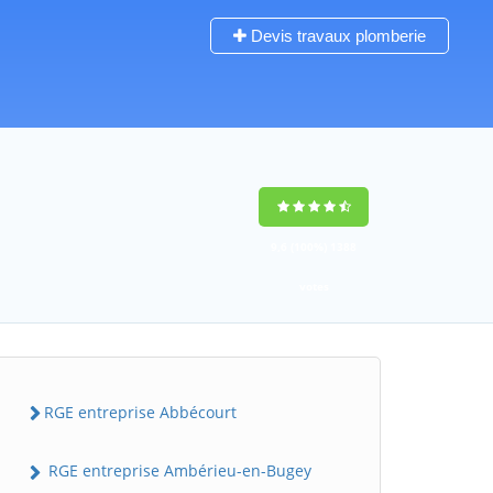
Devis travaux plomberie
9,6
(100%)
1388
votes
RGE entreprise Abbécourt
RGE entreprise Ambérieu-en-Bugey