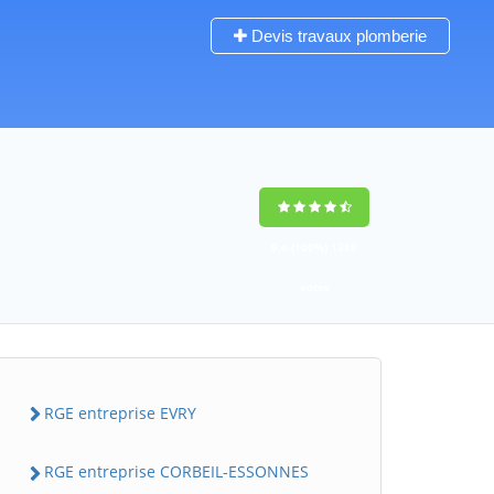
Devis travaux plomberie
9,6
(100%)
1388
votes
RGE entreprise EVRY
RGE entreprise CORBEIL-ESSONNES