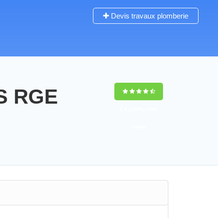
Devis travaux plomberie
S RGE
9,4
(100%)
1499
votes