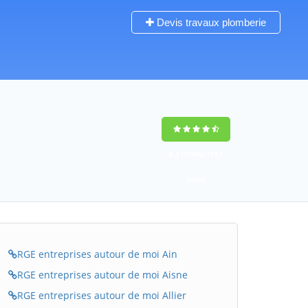
Devis travaux plomberie
9,2
(100%)
1652
votes
RGE entreprises autour de moi Ain
RGE entreprises autour de moi Aisne
RGE entreprises autour de moi Allier